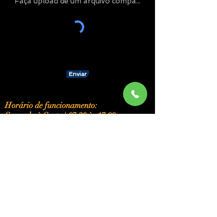
Faça upload de um arquivo compatível (máx. 15MB)
Enviar
Horário de funcionamento:
Segunda à Sexta | 07:30 às 17:00
Just in Time Uniformes Profissionais.
Rua Guatemala, 70 - Petrópolis, RJ
Telefone:
(24) 2235-0249
CNPJ:
73.300.444
/0001-16
Termos, Políticas e Informações Extras