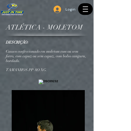
Login
ATLÉTICA - MOLETOM
DESCRIÇÃO:
Casaco confeccionado em moletom com ou sem
forro, com capuz ou sem capuz, com bolso canguru,
bordado.
TAMANHOS PP AO XG.