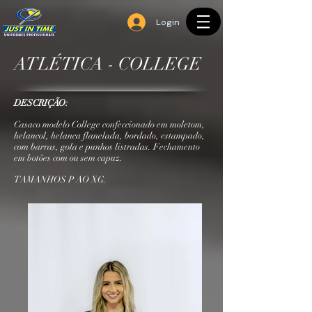
Login
ATLÉTICA - COLLEGE
DESCRIÇÃO:
Casaco modelo College confeccionado em moletom,
helancol, helanca flanelada, bordado, estampado,
com barras, gola e punhos listradas. Fechamento
em botões com ou sem capuz.
TAMANHOS P AO XG.